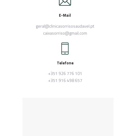
E-Mail
geral@clinicasorrisosaudavel.pt
caixasorriso@gmail.com
Telefone
+351 926 776 101
+351 916 498 657