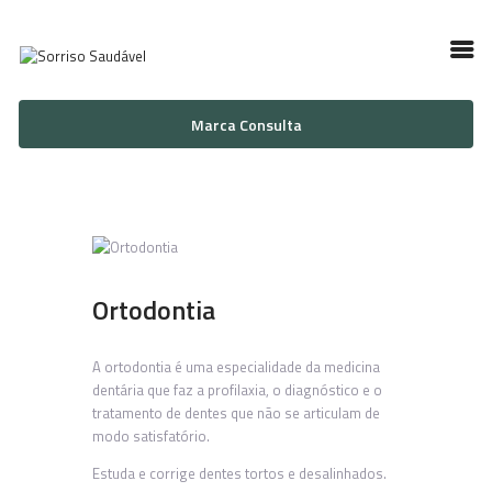
Marca Consulta
INÍCIO
SOBRE NÓS
GALERIA
SERVIÇOS
CONTACTOS
Ortodontia
A ortodontia é uma especialidade da medicina
dentária que faz a profilaxia, o diagnóstico e o
tratamento de dentes que não se articulam de
modo satisfatório.
Estuda e corrige dentes tortos e desalinhados.